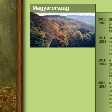
Magyarország
2015-
S
2016
á
H
M
2011-
"
2016
he
LI
L
M
2011-
A
2014
(
j
é
M
2010-
A 
2014
or
v
R
t
M
F