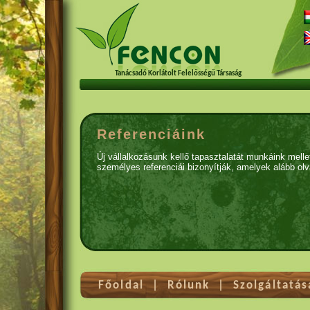
Tanácsadó Korlátolt Felelősségű Társaság
Referenciáink
Új vállalkozásunk kellő tapasztalatát munkáink mellet
személyes referenciái bizonyítják, amelyek alább ol
Főoldal
|
Rólunk
|
Szolgáltatá