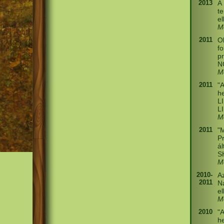
2013
A
t
el
M
2011
Ok
f
p
N
M
2011
"
h
L
L
M
2011
"
Pr
ál
SH
M
2010-
A
2011
N
e
M
2010
"
h