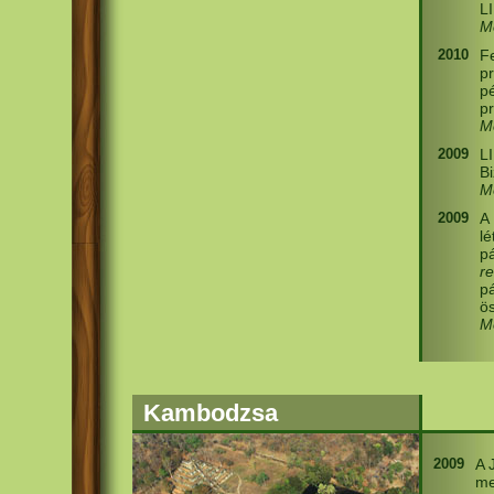
L
M
2010
F
p
p
pr
M
2009
L
Bi
M
2009
A 
l
pá
r
p
ös
M
Kambodzsa
2009
A 
me