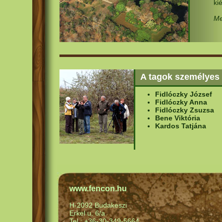
ki
Me
A tagok személyes 
Fidlóczky József
Fidlóczky Anna
Fidlóczky Zsuzsa
Bene Viktória
Kardos Tatjána
www.fencon.hu
H-2092 Budakeszi
Erkel u. 6/a
Tel.: +36-30-349-5664